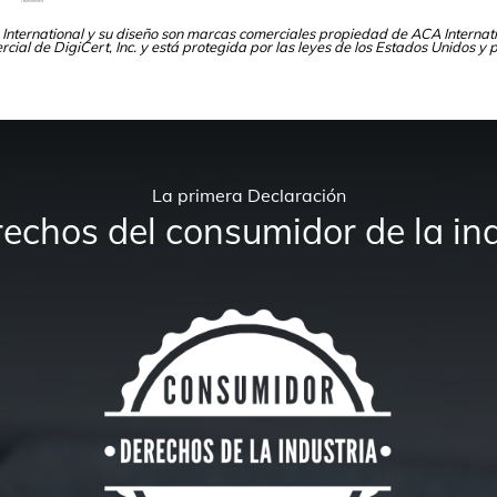
International y su diseño son marcas comerciales propiedad de ACA Internati
ial de DigiCert, Inc. y está protegida por las leyes de los Estados Unidos y 
La primera Declaración
rechos del consumidor de la ind