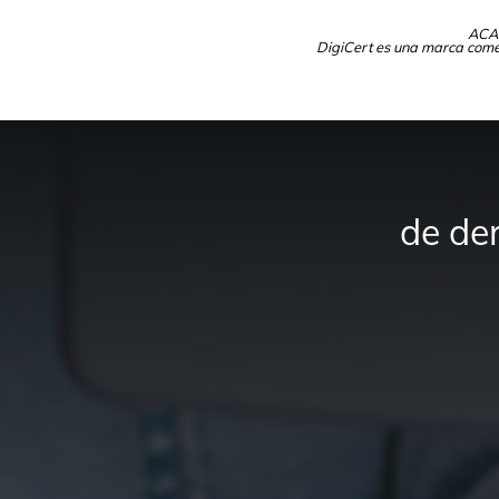
ACA 
DigiCert es una marca comerc
de de